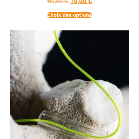
115,00
€
70,00
€
Choix des options