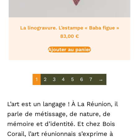
La linogravure. L’estampe « Baba figue »
83,00
€
Ajouter au panier
1
2
3
4
5
6
7
→
L’art est un langage ! À La Réunion, il
parle de métissage, de nature, de
mémoire et d’identité. Et chez Bois
Corail, l’art réunionnais s’exprime à