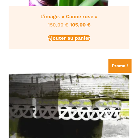
L’image. « Canne rose »
150,00
€
105,00
€
Ajouter au panier
Promo !